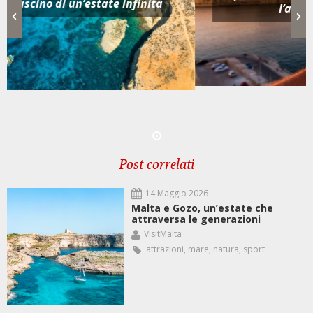
l’atmosfera che fa per te
Post correlati
14 Maggio 2026
Malta e Gozo, un’estate che
attraversa le generazioni
VisitMalta
attrazioni
,
mare
,
natura
,
sport