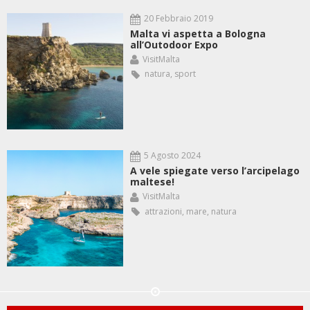
20 Febbraio 2019
Malta vi aspetta a Bologna
all’Outodoor Expo
VisitMalta
natura
,
sport
5 Agosto 2024
A vele spiegate verso l’arcipelago
maltese!
VisitMalta
attrazioni
,
mare
,
natura