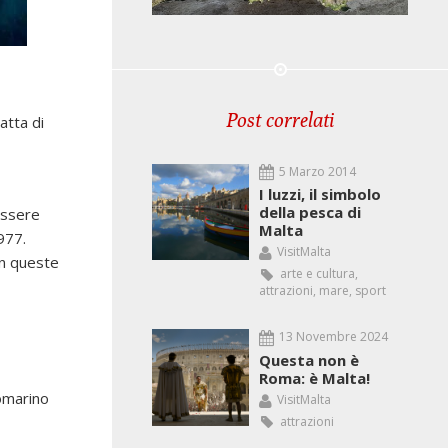
Post correlati
atta di
5 Marzo 2014
I luzzi, il simbolo
della pesca di
 essere
Malta
977.
VisitMalta
in queste
arte e cultura
,
attrazioni
,
mare
,
sport
13 Novembre 2024
Questa non è
Roma: è Malta!
tomarino
VisitMalta
attrazioni