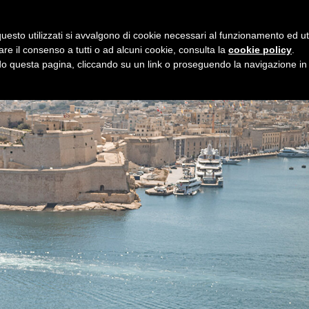
BLOG
PODCAST
GUIDE
GUEST WRITERS
INFO DI VIAGGIO
UNEXPLO
uesto utilizzati si avvalgono di cookie necessari al funzionamento ed utili 
are il consenso a tutti o ad alcuni cookie, consulta la
cookie policy
.
 questa pagina, cliccando su un link o proseguendo la navigazione in a