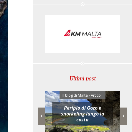
Ultimi post
di Malta - Articoli
Il blog di Malta - Articoli
Periplo di Gozo e
t 2026: a Malta
snorkeling lungo la
tmosfera senza
costa
tempo