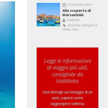
12 Dicembre 2014
Alla scoperta di
Marsaxlokk
VisitMalta
attrazioni
,
mangiare a
Malta
,
mare
Leggi le informazioni
di viaggio più utili,
consigliate da
VisitMalta.
Vuoi dettagli sul noleggio di un
auto, sapere come
raggiungere Valletta,