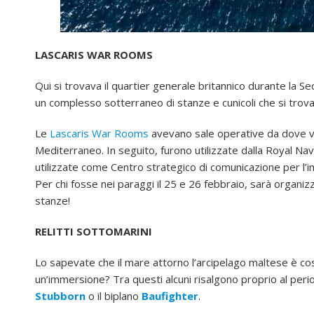
LASCARIS WAR ROOMS
Qui si trovava il quartier generale britannico durante la 
un complesso sotterraneo di stanze e cunicoli che si trovan
Le
Lascaris War Rooms
avevano sale operative da dove ven
Mediterraneo. In seguito, furono utilizzate dalla Royal Nav
utilizzate come Centro strategico di comunicazione per l’i
Per chi fosse nei paraggi il 25 e 26 febbraio, sarà organi
stanze!
RELITTI SOTTOMARINI
Lo sapevate che il mare attorno l’arcipelago maltese è coste
un’immersione? Tra questi alcuni risalgono proprio al pe
Stubborn
o il biplano
Baufighter
.