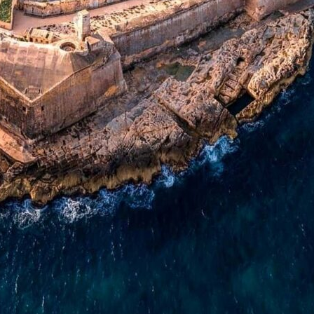
Il blog di Malta - Articoli
Il blog 
BirguFes
Il mare più wild di
in un’a
Malta, Gozo e Comino