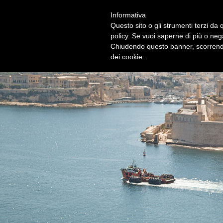
IL BLOG UFFICIALE DI VISITMALTA
Informativa
News dall'arcipelago maltese
ABOUT
Questo sito o gli strumenti terzi da q
policy. Se vuoi saperne di più o neg
Chiudendo questo banner, scorrendo
dei cookie.