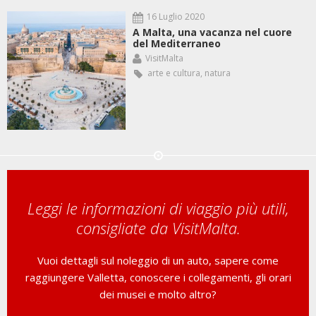
16 Luglio 2020
A Malta, una vacanza nel cuore
del Mediterraneo
VisitMalta
arte e cultura
,
natura
Leggi le informazioni di viaggio più utili,
consigliate da VisitMalta.
Vuoi dettagli sul noleggio di un auto, sapere come
raggiungere Valletta, conoscere i collegamenti, gli orari
dei musei e molto altro?