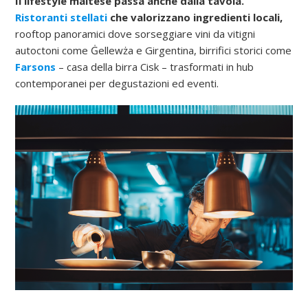
Il lifestyle maltese passa anche dalla tavola.
Ristoranti stellati
che valorizzano ingredienti locali,
rooftop panoramici dove sorseggiare vini da vitigni
autoctoni come Ġellewża e Girgentina, birrifici storici come
Farsons
– casa della birra Cisk – trasformati in hub
contemporanei per degustazioni ed eventi.