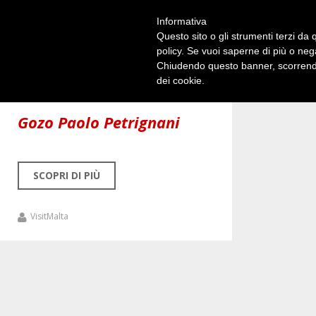
IL BLOG UFFICIALE DI VISITMALTA
Informativa
News dall'arcipelago maltese
ABOUT
Questo sito o gli strumenti terzi da q
policy. Se vuoi saperne di più o neg
Chiudendo questo banner, scorrendo
dei cookie.
17 Dicembre 2019
Gozo Paolo Petrignani
SCOPRI DI PIÙ
VisitMalta