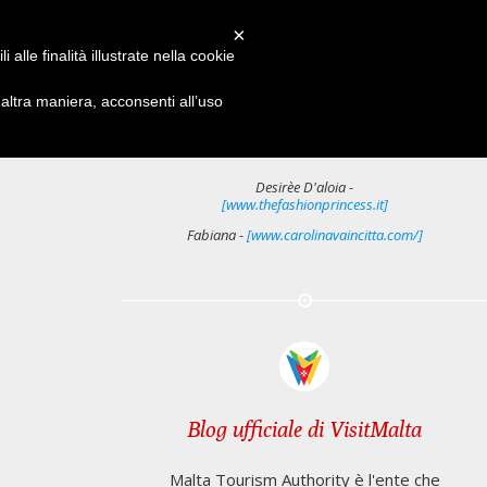
×
RED
alle finalità illustrate nella cookie
ltra maniera, acconsenti all’uso
Conosci i nostri Writers
Desirèe D'aloia -
[www.thefashionprincess.it]
Fabiana -
[www.carolinavaincitta.com/]
Blog ufficiale di VisitMalta
Malta Tourism Authority è l'ente che