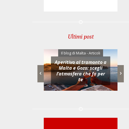
Ultimi post
di Malta - Articoli
Il blog di Malta - Articoli
Aperitivo al tramonto a
Gozo: il fascino
Malta e Gozo: scegli
state infinita
l’atmosfera che fa per
te