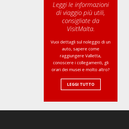
Leggi le informazioni
di viaggio più utili,
consigliate da
VisitMalta.
Vuoi dettagli sul noleggio di un
auto, sapere come
raggiungere Valletta,
conoscere i collegamenti, gli
orari dei musei e molto altro?
LEGGI TUTTO