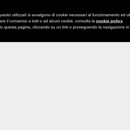
BLOG
PODCAST
GUIDE
GUEST WRITERS
INFO DI VIAGGIO
UNEXPLO
uesto utilizzati si avvalgono di cookie necessari al funzionamento ed utili 
are il consenso a tutti o ad alcuni cookie, consulta la
cookie policy
.
 questa pagina, cliccando su un link o proseguendo la navigazione in a