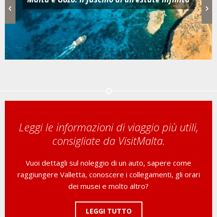
l’atmosfera che fa per t
Leggi le informazioni di viaggio più utili,
consigliate da VisitMalta.
Vuoi dettagli sul noleggio di un auto, sapere come
raggiungere Valletta, conoscere i collegamenti, gli orari
dei musei e molto altro?
LEGGI TUTTO