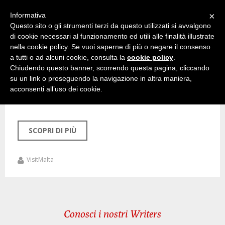
×
Informativa
Questo sito o gli strumenti terzi da questo utilizzati si avvalgono
di cookie necessari al funzionamento ed utili alle finalità illustrate
nella cookie policy. Se vuoi saperne di più o negare il consenso
a tutti o ad alcuni cookie, consulta la
cookie policy
.
17 Marzo 2020
Chiudendo questo banner, scorrendo questa pagina, cliccando
su un link o proseguendo la navigazione in altra maniera,
equinozio Malta
acconsenti all’uso dei cookie.
© Daniel Cilia
SCOPRI DI PIÙ
VisitMalta
Conosci i nostri Writers